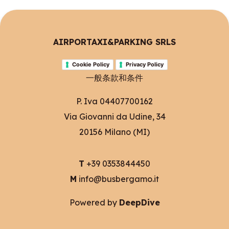
AIRPORTAXI&PARKING SRLS
Cookie Policy
Privacy Policy
一般条款和条件
P. Iva 04407700162
Via Giovanni da Udine, 34
20156 Milano (MI)
T
+39 0353844450
M
info@busbergamo.it
Powered by
DeepDive